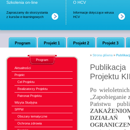
Szkolenia on-line
O HCV
Zapraszamy do skorzystania
Informacje dotyczące wirusa
z kursów e-learningowych
HCV
Program
Projekt 1
Projekt 2
Projekt 3
»
Strona główna
»
Publikac
Program
Publikacja
Aktualności
Projektu K
Projekt
Cel Projektu
Po wieloletnic
Realizatorzy Projektu
„Zapobieganie 
Patronat Projektu
Wizyta Studyjna
Państwu publ
SPPW
ZAKAŻENIO
Obszary tematyczne
DZIAŁAŃ
Ochrona zdrowia
OGRANICZEN