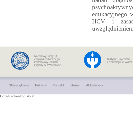
badań diagnos
psychoaktywnyc
edukacyjnego w
HCV i zasad
uwzględnieniem
Narodowy Instytut
Zdrowia Publicznego -
Instytut Psychiatrii
Państwowy Zakład
i Neurologii w Wars
Higieny w Warszawie
Strona główna
Patronat
Kontakt
Intranet
Aktualności
Licznik odwiedzin: 4560