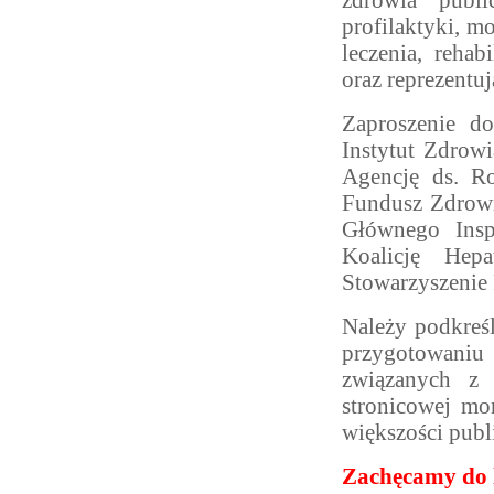
zdrowia publi
profilaktyki, m
leczenia, rehab
oraz reprezentu
Zaproszenie d
Instytut Zdrow
Agencję ds. R
Fundusz Zdrowi
Głównego Insp
Koalicję Hep
Stowarzyszenie 
Należy podkreśl
przygotowaniu 
związanych z
stronicowej mo
większości publ
Zachęcamy do 