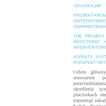
OKŁADKA.pdf
PROJEKT-KIK3
ZINTEGROWANY
OGRANICZENIA
THE PROJECT 
INFECTIONS”
INTERVENTION
ASPEKTY SYS
PERSPEKTYWY 
Celem główny
stworzenie p
przeciwdziałan
określenie sy
placówkach me
transmisji zak