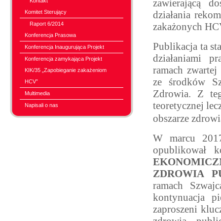
Kontakt
zawierającą do
Komitet Sterujący
działania reko
Raport 6/2014
zakażonych HCV
Konferencja Prasowa
Publikacja ta s
Konferencja Inaugurująca Projekt
działaniami p
Konferencja zamykająca Projekt
ramach zwartej
KIK/35 „Zapobieganie zakażeniom
ze środków Sz
HCV”
Zdrowia. Z te
Multimedia
teoretycznej le
Napisali o nas
obszarze zdrowi
W marcu 2017
opublikował k
EKONOMICZ
ZDROWIA P
ramach Szwajca
kontynuacja pi
zaproszeni kluc