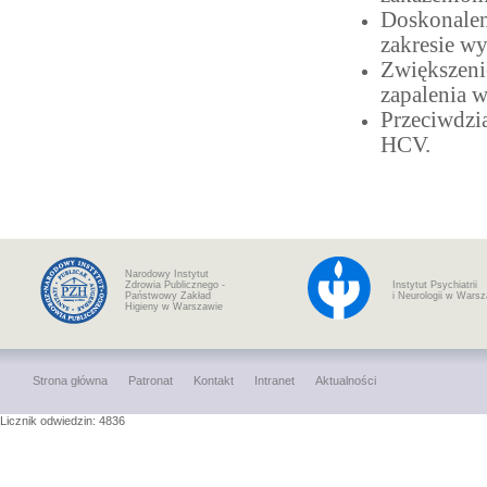
Doskonale
zakresie w
Zwiększeni
zapalenia 
Przeciwdzi
HCV.
Narodowy Instytut
Zdrowia Publicznego -
Instytut Psychiatrii
Państwowy Zakład
i Neurologii w Wars
Higieny w Warszawie
Strona główna
Patronat
Kontakt
Intranet
Aktualności
Licznik odwiedzin: 4836