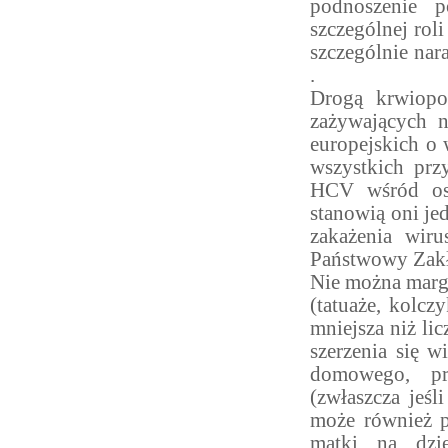
podnoszenie 
szczególnej ro
szczególnie nar
.
Drogą krwiop
zażywających n
europejskich o
wszystkich pr
HCV wśród osó
stanowią oni j
zakażenia wir
Państwowy Zakł
Nie można marg
(tatuaże, kolcz
mniejsza niż l
szerzenia się 
domowego, pr
(zwłaszcza jeś
może również p
matki na dzi