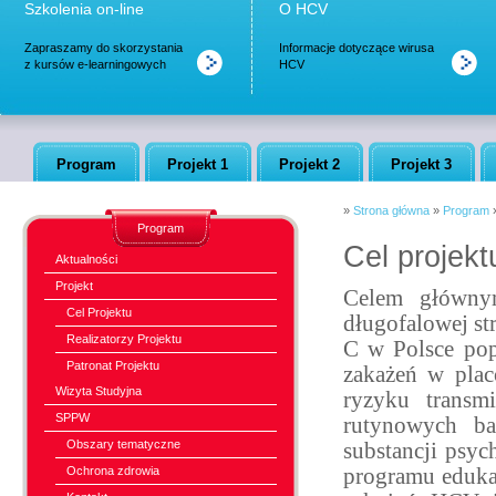
Szkolenia on-line
O HCV
Zapraszamy do skorzystania
Informacje dotyczące wirusa
z kursów e-learningowych
HCV
Program
Projekt 1
Projekt 2
Projekt 3
»
Strona główna
»
Program
Program
Cel projekt
Aktualności
Projekt
Celem głównym
Cel Projektu
długofalowej st
Realizatorzy Projektu
C w Polsce popr
Patronat Projektu
zakażeń w pla
Wizyta Studyjna
ryzyku transm
SPPW
rutynowych ba
Obszary tematyczne
substancji psy
Ochrona zdrowia
programu eduka