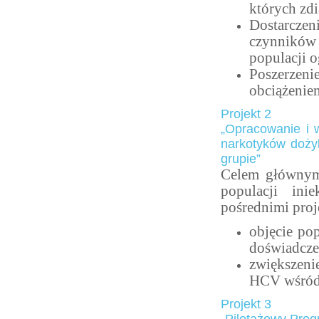
których z
Dostarcze
czynników
populacji o
Poszerzen
obciążenie
Projekt 2
„Opracowanie i 
narkotyków dożyl
grupie”
Celem głównym 
populacji in
pośrednimi proj
objęcie po
doświadcze
zwiększeni
HCV wśród
Projekt 3