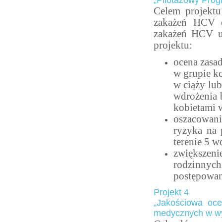
„Pilotażowy Prog
Celem projektu 
zakażeń HCV or
zakażeń HCV u 
projektu:
ocena zasa
w grupie k
w ciąży lu
wdrożenia 
kobietami w
oszacowan
ryzyka na 
terenie 5 
zwiększeni
rodzinnych
postępowan
Projekt 4
„Jakościowa oc
medycznych w wy