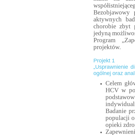
współistniejące
Bezobjawowy p
aktywnych bad
chorobie zbyt 
jedyną możliwoś
Program „Zap
projektów.
Projekt 1
„Usprawnienie d
ogólnej oraz an
Celem głów
HCV w pop
podstawo
indywidual
Badanie p
populacji 
opieki zdro
Zapewnieni