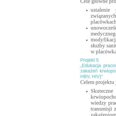
Cele główne pro
ustalenie
związanyc
placówkach
unowocześn
medyczneg
modyfikacj
służby sani
w placówk
Projekt 5
„Edukacja praco
zakażeń krwiopo
HBV, HIV)”
Celem projektu j
Skuteczn
krwiopocho
wiedzy pr
transmisji
zakażeniom