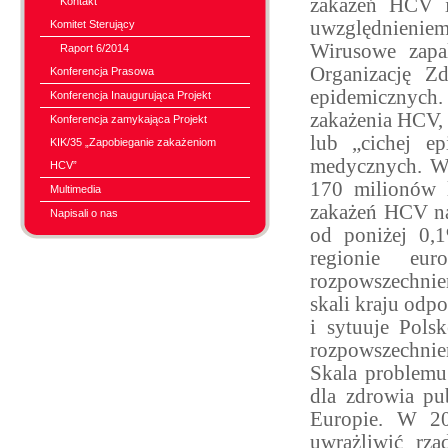
zakażeń HCV i
Kontakt
uwzględnieniem
Komitet Sterujący
Wirusowe zapa
Raport 6/2014
Organizację Z
Konferencja Prasowa
epidemicznyc
Konferencja Inaugurująca Projekt
zakażenia HCV,
Konferencja zamykająca Projekt
lub „cichej e
KIK/35 „Zapobieganie zakażeniom
medycznych. WH
HCV”
170 milionów l
Multimedia
zakażeń HCV na 
Napisali o nas
od poniżej 0,
regionie eu
rozpowszechnie
skali kraju od
i sytuuje Pols
rozpowszechnien
Skala problemu
dla zdrowia pu
Europie. W 20
uwrażliwić rz