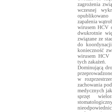
zagrożenia zwi
wczesnej wyk
opublikowano
zapalenia wątr
wirusem HCV od
dwukrotnie wi
związane ze st
do koordynacji
konieczność zw
wirusem HCV o
tych zakażeń.
Dominującą dro
przeprowadzone
w rozprzestrz
zachowania pod
medycznych jak
sprzęt wiel
stomatologic
nieodpowiedn